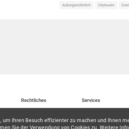
Außergewöhnlich
Citytouren
Even
Rechtliches
Services
Impressum
Netzwerke
 um Ihren Besuch effizienter zu machen und Ihnen me
Datenschutzerklärung
Freizeit
men Sie der Verwendung von Cookies zu. Weitere Infor